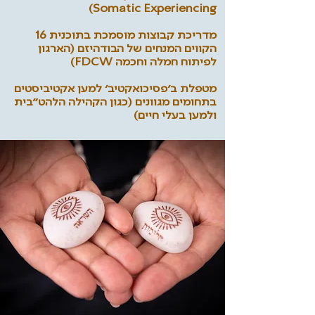
Somatic Experiencing)
מדריכת קבוצות מוסמכת בתוכנית 16
הקווים המנחים של הבודהיזם (הארגון
לפיתוח חמלה וחכמה FDCW)
​מטפלת ב׳פסיכואקטיב׳ למען אקטיביסטים
בתחומים מגוונים (כגון הקהילה הלהט״בית
ולמען בעלי חיים)