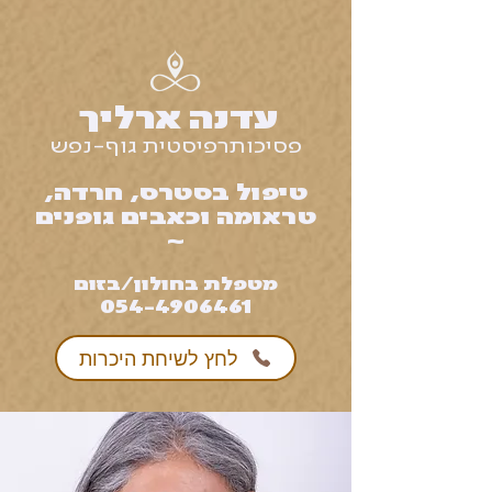
עדנה ארליך
פסיכותרפיסטית גוף-נפש
טיפול בסטרס, חרדה,
טראומה וכאבים גופנים
~
מטפלת בחולון/בזום
054-4906461
לחץ לשיחת היכרות