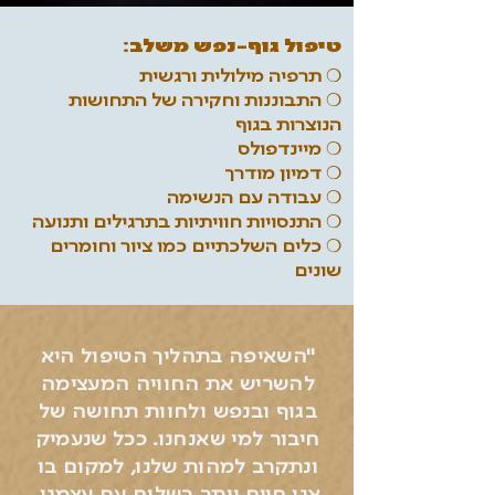
טיפול גוף-נפש משלב:
❍
תרפיה מילולית ורגשית
❍
התבוננות וחקירה של התחושות
הנוצרות בגוף
❍
מיינדפולס
❍
דמיון מודרך
❍
עבודה עם הנשימה
❍
התנסויות חוויתיות בתרגילים ותנועה
❍
כלים השלכתיים כמו ציור וחומרים
שונים
"השאיפה בתהליך הטיפול היא
להשריש את החוויה המעצימה
בגוף ובנפש ולחוות תחושה של
חיבור למי שאנחנו. ככל שנעמיק
ונתקרב למהות שלנו, למקום בו